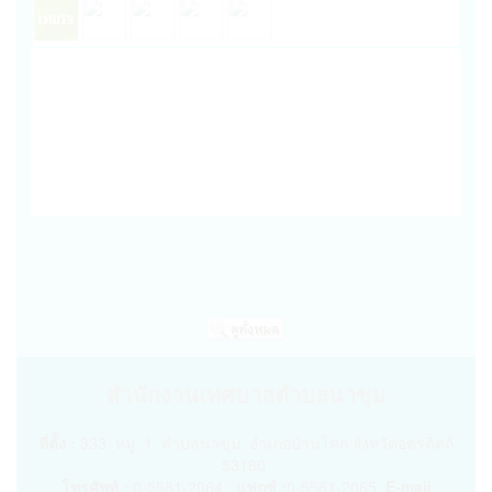
สำนักงานเทศบาลตำบลนาขุม
ที่ตั้ง :
333 หมู่ 1 ตำบลนาขุม อำเภอบ้านโคก จังหวัดอุตรดิตถ์
53180
โทรศัพท์ :
0-5581-2064
แฟกซ์ :
0-5581-2065
E-mail